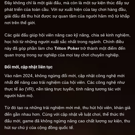
Đây không chỉ là một giải đấu, mà còn là một sự kiện thúc đẩy sự
phát triển của toàn cầu. Với sự xuất hiện của tay chơi hàng đầu,
giải đấu đã thu hút được sự quan tâm của người hâm mộ từ khắp
nơi trên thế giới.
Các giải đấu giúp hội viên nâng cao kỹ năng, chia sẻ kinh nghiệm,
học hỏi từ những người xuất sắc nhất trong ngành. Chính điều
này đã góp phần làm cho
Triton Poker
trở thành một điểm đến
quan trọng trong sự nghiệp của mọi tay chơi chuyên nghiệp.
Đổi mới, cập nhật liên tục
Vào năm 2024, không ngừng đổi mới, cập nhật công nghệ mới
nhất để nâng cao trải nghiệm của hội viên. Các công nghệ như
thực tế ảo (VR), nền tảng trực tuyến, tính năng tương tác với
người hâm mộ.
Từ đó tạo ra những trải nghiệm mới mẻ, thu hút hội viên, khán giả
đến gần nhau hơn. Cùng với cập nhật về luật chơi, thể thức thi
đấu mới, game đã không ngừng nâng cao chất lượng sự kiện, thu
hút sự chú ý của cộng đồng quốc tế.