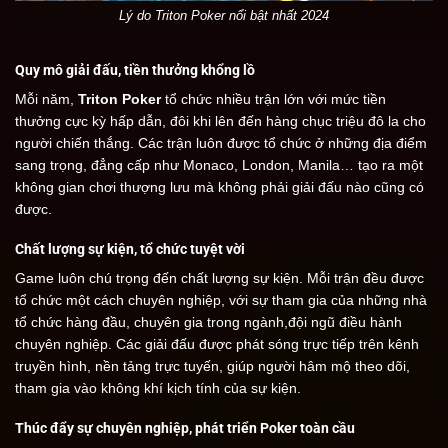
Lý do Triton Poker nổi bật nhất 2024
Quy mô giải đấu, tiền thưởng khổng lồ
Mỗi năm,
Triton Poker
tổ chức nhiều trận lớn với mức tiền
thưởng cực kỳ hấp dẫn, đôi khi lên đến hàng chục triệu đô la cho
người chiến thắng. Các trận luôn được tổ chức ở những địa điểm
sang trọng, đẳng cấp như Monaco, London, Manila… tạo ra một
không gian chơi thượng lưu mà không phải giải đấu nào cũng có
được.
Chất lượng sự kiện, tổ chức tuyệt vời
Game luôn chú trọng đến chất lượng sự kiện. Mỗi trận đều được
tổ chức một cách chuyên nghiệp, với sự tham gia của những nhà
tổ chức hàng đầu, chuyên gia trong ngành,đội ngũ điều hành
chuyên nghiệp. Các giải đấu được phát sóng trực tiếp trên kênh
truyền hình, nền tảng trực tuyến, giúp người hâm mộ theo dõi,
tham gia vào không khí kịch tính của sự kiện.
Thúc đẩy sự chuyên nghiệp, phát triển Poker toàn cầu