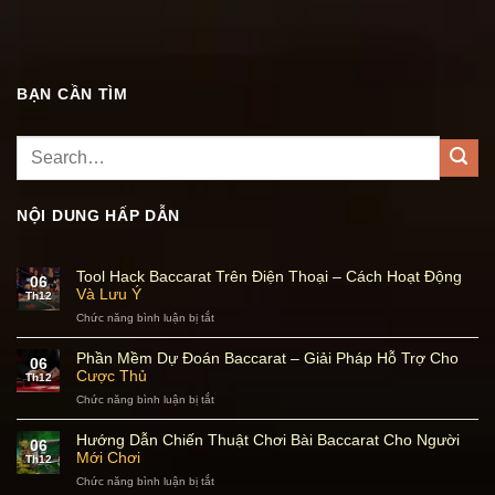
BẠN CẦN TÌM
NỘI DUNG HẤP DẪN
Tool Hack Baccarat Trên Điện Thoại – Cách Hoạt Động
06
Và Lưu Ý
Th12
Chức năng bình luận bị tắt
ở
Tool
Hack
Phần Mềm Dự Đoán Baccarat – Giải Pháp Hỗ Trợ Cho
06
Baccarat
Cược Thủ
Th12
Trên
Chức năng bình luận bị tắt
ở
Điện
Phần
Thoại
Mềm
–
Hướng Dẫn Chiến Thuật Chơi Bài Baccarat Cho Người
06
Dự
Cách
Mới Chơi
Th12
Đoán
Hoạt
Chức năng bình luận bị tắt
ở
Baccarat
Động