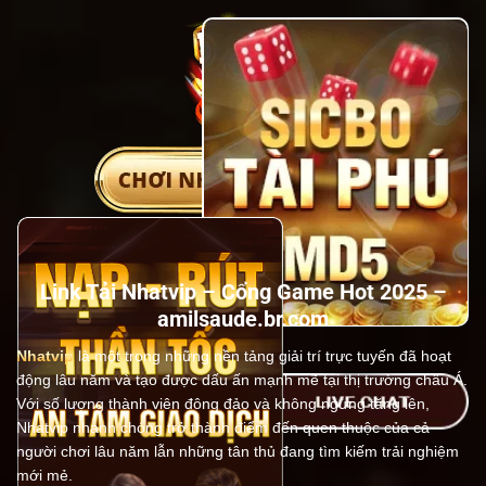
Chuyển
đến
Link Tải Nhatvip – Cổng Game Hot 2025 –
nội
amilsaude.br.com
dung
Nhatvip
là một trong những nền tảng giải trí trực tuyến đã hoạt
động lâu năm và tạo được dấu ấn mạnh mẽ tại thị trường châu Á.
Với số lượng thành viên đông đảo và không ngừng tăng lên,
Nhatvip nhanh chóng trở thành điểm đến quen thuộc của cả
người chơi lâu năm lẫn những tân thủ đang tìm kiếm trải nghiệm
mới mẻ.