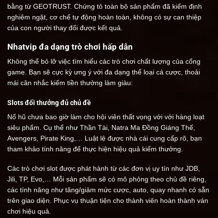
bằng từ GEOTRUST. Chứng tỏ toàn bộ sản phẩm đã kiểm định
nghiêm ngặt, cơ chế tự động hoàn toàn, không có sự can thiệp
của con người thay đổi được kết quả.
Nhatvip đa dạng trò chơi hấp dẫn
Không thể bỏ lỡ việc tìm hiểu các trò chơi chất lượng của cổng
game. Bạn sẽ cực kỳ ưng ý với đa dạng thể loại cá cược, thoải
mái cân nhắc kiếm tiền thưởng làm giàu:
Slots đổi thưởng đủ chủ đề
Nổ hũ chưa bao giờ làm cho hội viên thất vọng với với hàng loạt
siêu phẩm. Cụ thể như Thần Tài, Natra Ma Đồng Giáng Thế,
Avengers, Pirate King,… Luật lệ được nhà cái cung cấp rõ, bạn
tham khảo tính năng để thực hiện hiệu quả kiếm thưởng.
Các trò chơi slot được phát hành từ các đơn vị uy tín như JDB,
Jili, TP, Evo,… Mỗi sản phẩm sẽ có mô phỏng theo chủ đề riêng,
các tính năng như tăng/giảm mức cược, auto, quay nhanh có sẵn
trên giao diện. Phục vụ thuận tiện cho thành viên hoàn thành ván
chơi hiệu quả.