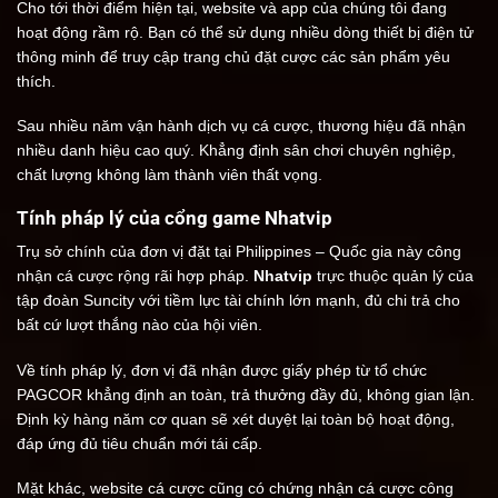
Cho tới thời điểm hiện tại, website và app của chúng tôi đang
hoạt động rầm rộ. Bạn có thể sử dụng nhiều dòng thiết bị điện tử
thông minh để truy cập trang chủ đặt cược các sản phẩm yêu
thích.
Sau nhiều năm vận hành dịch vụ cá cược, thương hiệu đã nhận
nhiều danh hiệu cao quý. Khẳng định sân chơi chuyên nghiệp,
chất lượng không làm thành viên thất vọng.
Tính pháp lý của cổng game Nhatvip
Trụ sở chính của đơn vị đặt tại Philippines – Quốc gia này công
nhận cá cược rộng rãi hợp pháp.
Nhatvip
trực thuộc quản lý của
tập đoàn Suncity với tiềm lực tài chính lớn mạnh, đủ chi trả cho
bất cứ lượt thắng nào của hội viên.
Về tính pháp lý, đơn vị đã nhận được giấy phép từ tổ chức
PAGCOR khẳng định an toàn, trả thưởng đầy đủ, không gian lận.
Định kỳ hàng năm cơ quan sẽ xét duyệt lại toàn bộ hoạt động,
đáp ứng đủ tiêu chuẩn mới tái cấp.
Mặt khác, website cá cược cũng có chứng nhận cá cược công