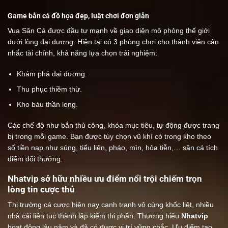
Game bắn cá đồ họa đẹp, luật chơi đơn giản
Vua Săn Cá được đầu tư mạnh về giao diện mô phỏng thế giới
dưới lòng đại dương. Hiện tại có 3 phòng chơi cho thành viên cân
nhắc tài chính, khả năng lựa chọn trải nghiệm:
Khám phá đại dương.
Thu phục thiềm thừ.
Kho báu thần long.
Các chế độ như bắn thủ công, khóa mục tiêu, tự động được trang
bị trong mỗi game. Bạn được tùy chọn vũ khí có trong kho theo
số tiền nạp như súng, tiểu liên, pháo, mìn, hỏa tiễn,… săn cá tích
điểm đổi thưởng.
Nhatvip sở hữu nhiều ưu điểm nổi trội chiếm trọn
lòng tin cược thủ
Thị trường cá cược hiện nay cạnh tranh vô cùng khốc liệt, nhiều
nhà cái liên tục thành lập kiếm thị phần. Thương hiệu
Nhatvip
hoạt động lâu năm và đã có được vị trí vững chắc. Ưu điểm tạo