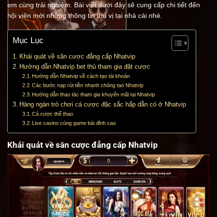
em cùng trải nghiệm. Bài viết dưới đây sẽ cung cấp chi tiết đến
hội viên mới những thông tin thú vị tại nhà cái nhé.
Mục Lục
Khái quát về sân cược đẳng cấp Nhatvip
Hướng dẫn Nhatvip bet thủ tham gia đặt cược
Hướng dẫn Nhatvip về cách tạo tài khoản
Các bước nạp rút tiền nhanh chóng tạo Nhatvip
Hướng dẫn thao tác tham gia khuyến mãi tại Nhatvip
Hàng ngàn trò chơi cá cược đặc sắc hấp dẫn có ở Nhatvip
Cá cược thể thao
Live casino cùng game bài đỉnh cao
Khái quát về sân cược đẳng cấp Nhatvip