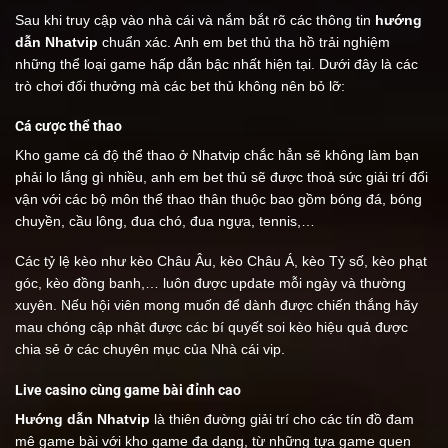
Sau khi truy cập vào nhà cái và nắm bắt rõ các thông tin
hướng
dẫn Nhatvip
chuẩn xác. Anh em bet thủ tha hồ trải nghiệm
những thể loại game hấp dẫn bậc nhất hiện tại. Dưới đây là các
trò chơi đổi thưởng mà các bet thủ không nên bỏ lỡ:
Cá cược thể thao
Kho game cá độ thể thao ở Nhatvip chắc hẳn sẽ không làm bạn
phải lo lắng gì nhiều, anh em bet thủ sẽ được thoả sức giải trí đổi
vận với các bộ môn thể thao thân thuộc bao gồm bóng đá, bóng
chuyền, cầu lông, đua chó, đua ngựa, tennis,…
Các tỷ lệ kèo như kèo Châu Âu, kèo Châu Á, kèo Tỷ số, kèo phạt
góc, kèo đồng banh,… luôn được update mỗi ngày và thường
xuyên. Nếu hội viên mong muốn để dành được chiến thắng hãy
mau chóng cập nhật được các bí quyết soi kèo hiệu quả được
chia sẻ ở các chuyên mục của Nhà cái vip.
Live casino cùng game bài đỉnh cao
Hướng dẫn Nhatvip
là thiên đường giải trí cho các tín đồ đam
mê game bài với kho game đa dạng, từ những tựa game quen