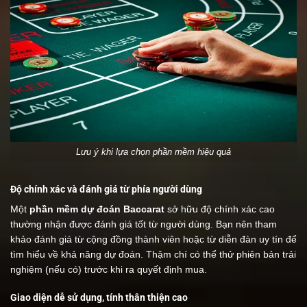
Lưu ý khi lựa chọn phần mềm hiệu quả
Độ chính xác và đánh giá từ phía người dùng
Một
phần mềm dự đoán Baccarat
sở hữu độ chính xác cao
thường nhận được đánh giá tốt từ người dùng. Bạn nên tham
khảo đánh giá từ cộng đồng thành viên hoặc từ diễn đàn uy tín để
tìm hiểu về khả năng dự đoán. Thậm chí có thể thử phiên bản trải
nghiệm (nếu có) trước khi ra quyết định mua.
Giao diện dễ sử dụng, tính thân thiện cao