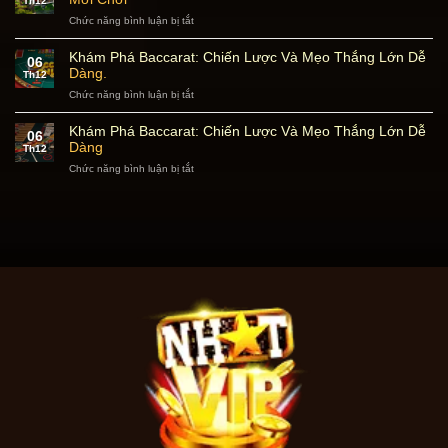
Th12
Đoán
Hoạt
Chức năng bình luận bị tắt
ở
Baccarat
Động
Hướng
–
Và
Dẫn
Giải
Lưu
Khám Phá Baccarat: Chiến Lược Và Mẹo Thắng Lớn Dễ
06
Chiến
Pháp
Ý
Dàng.
Th12
Thuật
Hỗ
Chức năng bình luận bị tắt
ở
Chơi
Trợ
Khám
Bài
Cho
Phá
Baccarat
Cược
Khám Phá Baccarat: Chiến Lược Và Mẹo Thắng Lớn Dễ
06
Baccarat:
Cho
Thủ
Dàng
Th12
Chiến
Người
Chức năng bình luận bị tắt
ở
Lược
Mới
Khám
Và
Chơi
Phá
Mẹo
Baccarat:
Thắng
Chiến
Lớn
Lược
Dễ
Và
Dàng.
Mẹo
Thắng
Lớn
Dễ
Dàng