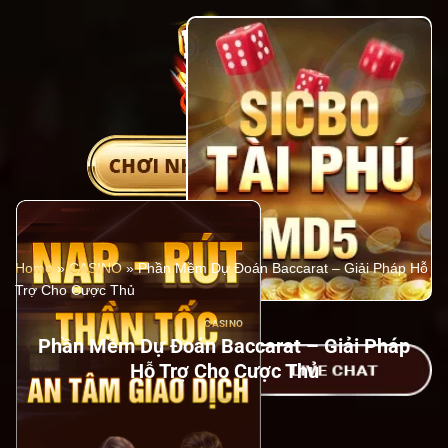
Chuyển
đến
Home
»
CASINO
»
Phần Mềm Dự Đoán Baccarat – Giải Pháp Hỗ
nội
Trợ Cho Cược Thủ
dung
CASINO
Phần Mềm Dự Đoán Baccarat – Giải Pháp
Hỗ Trợ Cho Cược Thủ