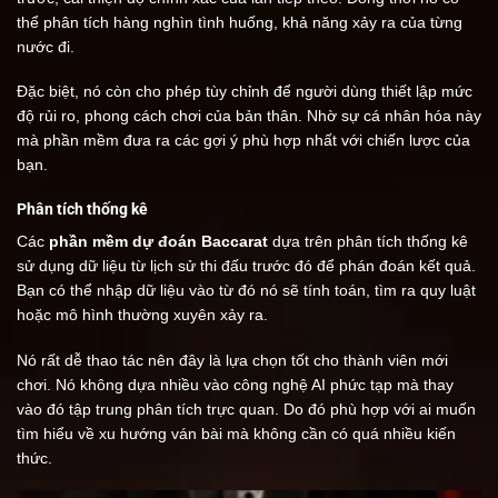
thể phân tích hàng nghìn tình huống, khả năng xảy ra của từng
nước đi.
Đặc biệt, nó còn cho phép tùy chỉnh để người dùng thiết lập mức
độ rủi ro, phong cách chơi của bản thân. Nhờ sự cá nhân hóa này
mà phần mềm đưa ra các gợi ý phù hợp nhất với chiến lược của
bạn.
Phân tích thống kê
Các
phần mềm dự đoán Baccarat
dựa trên phân tích thống kê
sử dụng dữ liệu từ lịch sử thi đấu trước đó để phán đoán kết quả.
Bạn có thể nhập dữ liệu vào từ đó nó sẽ tính toán, tìm ra quy luật
hoặc mô hình thường xuyên xảy ra.
Nó rất dễ thao tác nên đây là lựa chọn tốt cho thành viên mới
chơi. Nó không dựa nhiều vào công nghệ AI phức tạp mà thay
vào đó tập trung phân tích trực quan. Do đó phù hợp với ai muốn
tìm hiểu về xu hướng ván bài mà không cần có quá nhiều kiến
thức.