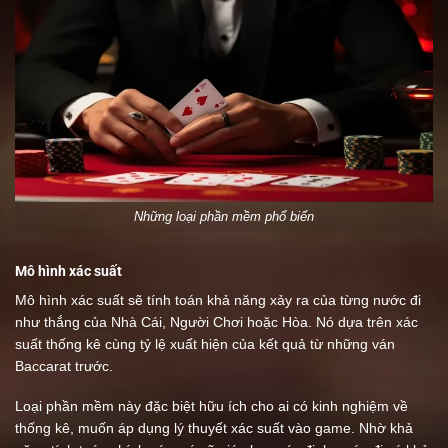
Những loại phần mềm phổ biến
Mô hình xác suất
Mô hình xác suất sẽ tính toán khả năng xảy ra của từng nước đi
như thắng của Nhà Cái, Người Chơi hoặc Hòa. Nó dựa trên xác
suất thống kê cùng tỷ lệ xuất hiện của kết quả từ những ván
Baccarat trước.
Loại phần mềm này đặc biệt hữu ích cho ai có kinh nghiệm về
thống kê, muốn áp dụng lý thuyết xác suất vào game. Nhờ khả