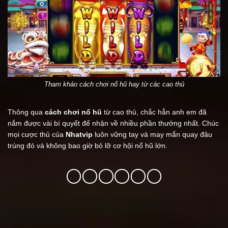
Tham khảo cách chơi nổ hũ hay từ các cao thủ
Thông qua
cách chơi nổ hũ
từ cao thủ, chắc hẳn anh em đã
nắm được vài bí quyết để nhận về nhiều phần thưởng nhất. Chúc
mọi cược thủ của
Nhatvip
luôn vững tay và may mắn quay đâu
trúng đó và không bao giờ bỏ lỡ cơ hội nổ hũ lớn.